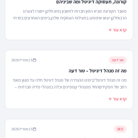
קורונה, תעסוקה דיגיטל ומה שביניהם
משבר הקורונה מביא המון חברות לחשבון נפש.חלקן ייסגרו לצערנו
הרבוחלקן יעשו שיפטינג בפעילות העסקית שלהן.בימים האחרונים בחרתי
לשוחח עם מספר חברים מהתעשייה ולשמוע את...
קרא עוד
טור דעה
5 באפריל 2026
מה זה מנהל דיגיטל – טור דעה
מה זה מנהל דיגיטל?בימינו ההגדרה של מנהל דיגיטל חלה על מגוון מאוד
רחב של תפקידיםהחל ממנהלי קמפיינים וכלה במנהלי מדיה חברתית –
כולם מתהדרים בטייטל של מנהל דיגיטל....
קרא עוד
SEO
5 באפריל 2026