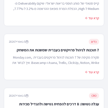
קייס סטאדי של מותג תוספי בריאות ישראלי: שיקום Deliverability מ-
Medium ל-High, הכפלת המרת פופאפ ההרשמה מ-3.2% ל-7.77%,
ניקוי 30,000 נמענים מתים (חיסכון של ~400$ בחודש), וגידול של
קרא עוד
~35,000 ש"ח בחודש בהכנסות — בלי להביא תנועה חדשה, רק על ידי
תיקון התשתית הקיימת.
כלים
5 באפריל 2026
7 תוכנות לניהול פרויקטים בעברית שמשנות את המשחק
סקירה מקיפה של 7 תוכנות לניהול פרויקטים בעברית: Monday.com,
Asana, Trello, ClickUp, Notion, Wrike ו-Basecamp. איך לבחור את
הכלי המתאים לעסק שלכם.
קרא עוד
CRO
5 באפריל 2026
עגלה נטושה: 8 דרכים להפחית נטישה ולהגדיל מכירות