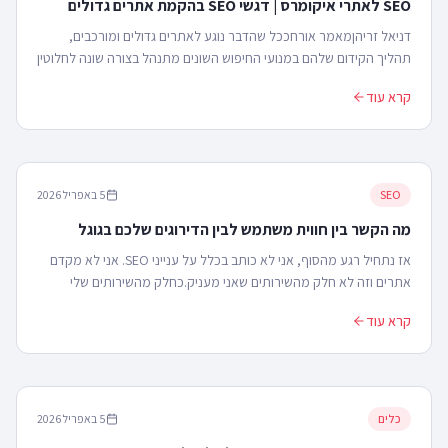
SEO לאתרי איקומרס | דגשי SEO בהקמת אתרים גדולים
דניאל זריהןמאמר אורחככל שהדבר נוגע לאתרים גדולים ומורכבים,
תהליך הקידום שלהם במנועי החיפוש השונים מתנהל בצורה שונה לחלוטין
מתהליך קידום של אתרים קטנים ובינוניים...
קרא עוד
SEO
5 באפריל 2026
מה הקשר בין חווית משתמש לבין הדירוגים שלכם בגוגל
אז נתחיל רגע מהסוף, אני לא כותב בכלל על ענייני SEO. אני לא מקדם
אתרים וזה לא חלק מהשירותים שאני מעניק.כחלק מהשירותים שלי
במסגרת בניית תוכנית אסטרטגיה שלמה אני כ...
קרא עוד
כלים
5 באפריל 2026