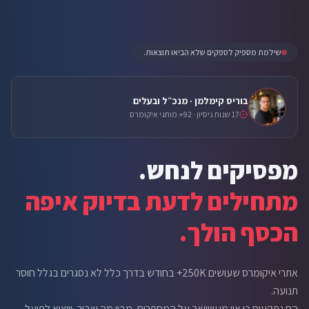
שילמת מספיק לספקים שלא הביאו תוצאות.
בוריס קימלמן · מנכ״ל ובעלים
17 שנות ניסיון · 92+ מותגי איקומרס
מפסיקים לנחש.
מתחילים לדעת בדיוק איפה
הכסף הולך.
אתרי איקומרס שעושים 250K+ בחודש בדרך כלל לא נסגרים בגלל חוסר
תנועה.
הם נתקעים כי אין מי שיושב על המספרים, מבין מה שבור, ויוציא לפועל