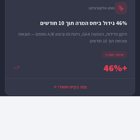
מותג אלקטרוניקה
46% גידול ביחס המרה תוך 10 חודשים
תיקון מדידות, הטמעת GA4, ניתוח UX וביצוע A/B טסטים — תוצאות
מוכחות תוך 10 חודשים.
שיפור המרה
+46%
צפה בקייס סטאדי
"כל מי שיעבוד איתו יגלה שפתאום דברים מתחילים לזוז ולהתקדם
כל סיפורי ההצלחה
למקומות טובים יותר."
שוקי מן
ש
מנכ״ל, LIXFIX