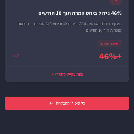
46% גידול ביחס המרה תוך 10 חודשים
תיקון מדידות, הטמעת GA4, ניתוח UX וביצוע A/B טסטים — תוצאות
מוכחות תוך 10 חודשים.
שיפור המרה
+46%
צפה בקייס סטאדי
כל סיפורי ההצלחה