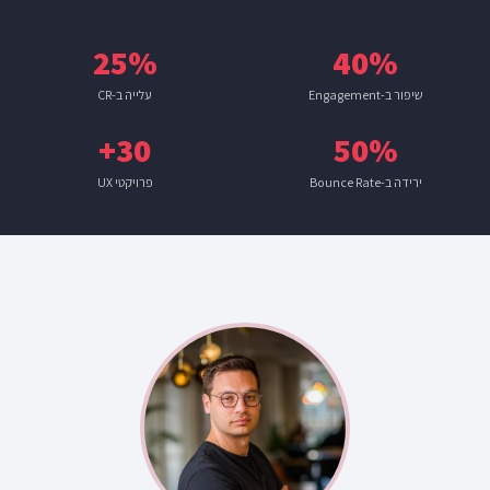
25%
40%
שיפור ב-Engagement
עלייה ב-CR
30+
50%
ירידה ב-Bounce Rate
פרויקטי UX