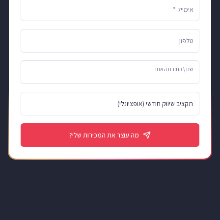
אימייל *
טלפון
שם \ כתובת האתר
מה עוצר את המכירות שלי?