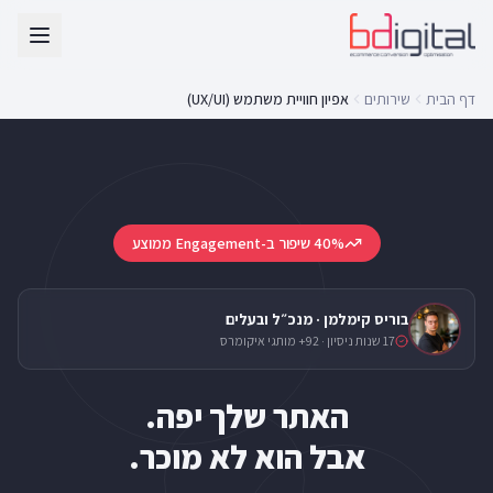
דף הבית
שירותים
אפיון חוויית משתמש (UX/UI)
40% שיפור ב-Engagement ממוצע
בוריס קימלמן · מנכ״ל ובעלים
17 שנות ניסיון · 92+ מותגי איקומרס
אבל הוא לא מוכר.