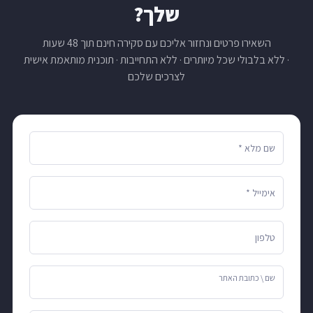
שלך?
השאירו פרטים ונחזור אליכם עם סקירה חינם תוך 48 שעות
· ללא בלבולי שכל מיותרים · ללא התחייבות · תוכנית מותאמת אישית
לצרכים שלכם
שם מלא *
אימייל *
טלפון
שם \ כתובת האתר