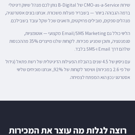
שירות CMO-as-a-Service של B-Digital נותן לכם מנהל שיווק דיגיטלי
ברמה הגבוהה ביותר — בשבריר מעלות משכורת. אנחנו בונים אסטרטגיה,
מנהלים ספקים, מובילים פרויקטים, ודואגים שכל שקל עובד בשבילכם.
הליווי כולל גם Email/SMS Marketing מקצועי — אוטומציות,
סגמנטציה, ותוכן שמניע מכירות. לקוחות שלנו מייצרים 35% מההכנסות
שלהם דרך Email ו-SMS בלבד.
עם ניסיון של 4.5 שנים בהובלת הפעילות הדיגיטלית של רשת פתאל (גידול
של פי 2.6 במכירות) ושימור לקוחות של 92%, אנחנו מוכיחים שליווי
אסטרטגי נכון הוא המפתח לצמיחה.
רוצה לגלות מה עוצר את המכירות