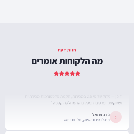
"המקצועיות, ההבנה, החדשנות ובעיקר השילוב של ידע טכנולוגי עם
אסטרטגיה שיווקית הופכת אותו למומחה גדול בתחום הדיגיטל בישראל."
חוות דעת
רועי ורוזלבסקי
ר
מה הלקוחות אומרים
מנכ״ל, Cellosite
"בוריס הוביל את הפעילות הדיגיטלית של פתאל ותרם להישגים יוצאי
דופן — גידול של פי 2.6 במכירות, הקמת פלטפורמות מכירתיות
ושיווקיות, ופרסים דיגיטלים שהמחלקה קטפה."
נדב פתאל
נ
מנהל חטיבת השיווק, מלונות פתאל
"אם לדבר במונחים דיגיטליים, בוריס הוא החזר השקעה ענק! למה? כי