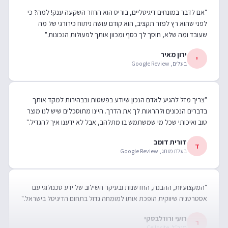
לפני שהוא רץ לפזר תקציב, הוא קודם עושה ניתוח כירורגי של מה
שעובד ומה שלא, חוסך לך כסף ומכוון אותך לפעולות הנכונות."
ירון מאיר
י
בעלים, Google Review
"צריך מזל להגיע לאדם הנכון שיודע בפשטות ובבהירות למקד אותך
בדברים הנכונים ולהראות לך את הדרך. היינו מתוסכלים שיש לנו מוצר
טוב ואיכותי שכל מי שמשתמש בו מתלהב, אבל לא ידענו איך להגדיל."
דורית דומב
ד
בעלת מותג, Google Review
"המקצועיות, ההבנה, החדשנות ובעיקר השילוב של ידע טכנולוגי עם
אסטרטגיה שיווקית הופכת אותו למומחה גדול בתחום הדיגיטל בישראל."
רועי ורוזלבסקי
ר
מנכ״ל, Cellosite