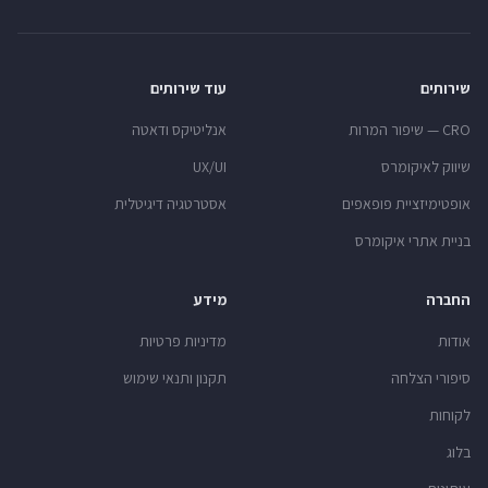
שירותים
עוד שירותים
CRO — שיפור המרות
אנליטיקס ודאטה
שיווק לאיקומרס
UX/UI
אופטימיזציית פופאפים
אסטרטגיה דיגיטלית
בניית אתרי איקומרס
החברה
מידע
אודות
מדיניות פרטיות
סיפורי הצלחה
תקנון ותנאי שימוש
לקוחות
בלוג