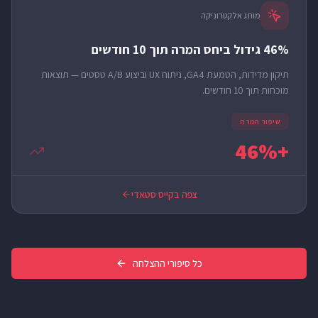
מותג אלקטרוניקה
46% גידול ביחס המרה תוך 10 חודשים
תיקון מדידות, הטמעת GA4, ניתוח UX וביצוע A/B טסטים — תוצאות
מוכחות תוך 10 חודשים.
שיפור המרה
+46%
צפה בקייס סטאדי
כל סיפורי ההצלחה