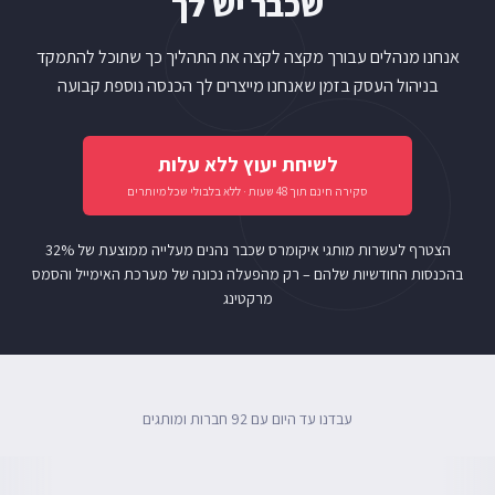
שכבר יש לך
אנחנו מנהלים עבורך מקצה לקצה את התהליך כך שתוכל להתמקד
בניהול העסק בזמן שאנחנו מייצרים לך הכנסה נוספת קבועה
לשיחת יעוץ ללא עלות
סקירה חינם תוך 48 שעות · ללא בלבולי שכל מיותרים
הצטרף לעשרות מותגי איקומרס שכבר נהנים מעלייה ממוצעת של 32%
בהכנסות החודשיות שלהם – רק מהפעלה נכונה של מערכת האימייל והסמס
מרקטינג
עבדנו עד היום עם 92 חברות ומותגים