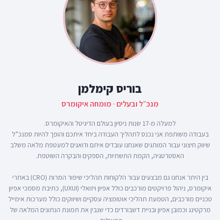
בוריס קימלמן
מנכ״ל ובעלים · מומחה איקומרס
בעבודה משותפת אני נכנס לתהליך העבודה ביחד איתכם והופך להיות סמנכ”ל
שיווק חיצוני עבור המותגים שאנחנו עובדים איתם ודואגים למעטפת מלאה משלב
בין היתר אנחנו גם מבצעים עבור הלקוחות תהליכי שיפור המרות (CRO) באתרי
איקומרס, ניהול פרויקטים מורכבים כולל אפיון ויזואלי (UXUI), כתיבת מסמכי אפיון
טכניים מורכבים, הטמעת תהליכי אוטומציה עסקיים ושיווקים כולל מערכות אימייל
מרקטינג וכמובן אפיון ובניית דשבורדים כדי שנבין את תמונת הנתונים המלאה של