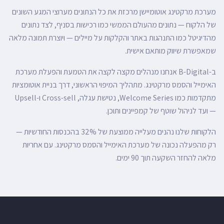
מערכת מרקטינג אוטומיישן מרכזת את כל הנתונים מערוצי המגע השונים
של הלקוח — נתונים מהעולם הממשי כמו רכישות בסניף, לצד נתונים
מהדיגיטל כמו התנהגות באתר והקלקות על מיילים — ויוצרת תמונה מלאה
שמאפשרת שיווק מותאם אישית.
ב-B-Digital אנחנו מנהלים מקצה לקצה את הטמעת והפעלת מערכת
האימייל והסמס מרקטינג. מתהליך המיפוי הראשוני, דרך בניית אוטומציות
מתקדמות כמו Welcome Series, נטישת עגלה, Cross-sell ו-Upsell
— ועד לניהול שוטף של קמפיינים ותוכן.
הלקוחות שלנו נהנים מעלייה ממוצעת של 32% בהכנסות החודשיות —
רק מהפעלה נכונה של מערכת האימייל והסמס מרקטינג. עם אחריות
מלאה להחזר השקעה תוך 90 ימים.