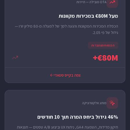
OTA מובילה — תיירות
מעל 80M€ במכירות מקוונות
הכפלת המכירות המקוונות והגעה לסך של למעלה מ-80 מיליון יורו —
גידול של פי 2.05.
הכנסות מצטברות
80M€+
צפה בקייס סטאדי
מותג אלקטרוניקה
46% גידול ביחס המרה תוך 10 חודשים
תיקון מדידות, הטמעת GA4, ניתוח UX וביצוע A/B טסטים — תוצאות