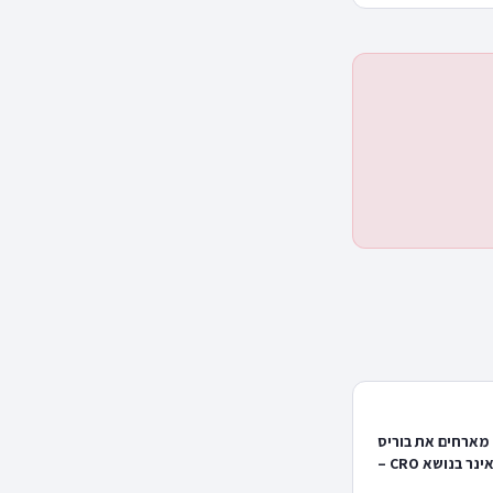
 מארחים את בוריס
קימלמן לוובאינר בנושא CRO –
 ומכירות +המון