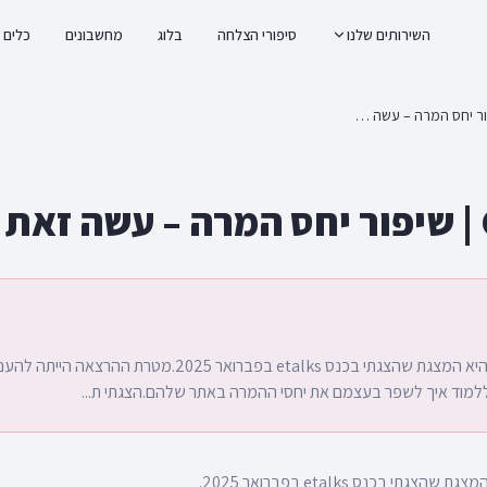
השירותים שלנו
סיפורי הצלחה
בלוג
מחשבונים
כלים
CRO DIY | שיפור יחס המרה – עשה זאת בעצמך
ך
המצגת שלפניכם היא המצגת שהצגתי בכנס etalks בפברואר 2025.מטרת
למוד איך לשפר בעצמם את יחסי ההמרה באתר שלהם.הצגתי ת...
י בכנס etalks בפברואר 2025.