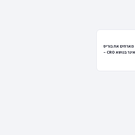
 מארחים את בוריס
קימלמן לוובאינר בנושא CRO –
 ומכירות +המון
טיות