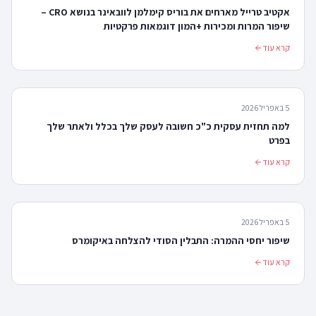
אקטיב טרייל מארחים את בוריס קימלמן לוובאינר בנושא CRO –
שיפור המרות ומכירות +המון דוגמאות פרקטיות
קרא עוד
5 באפריל 2026
למה תחזית עסקית כ"כ חשובה לעסק שלך בכלל ולאתר שלך
בפרט
קרא עוד
5 באפריל 2026
שיפור יחסי ההמרה: התבלין הסודי להצלחה באיקומרס
קרא עוד