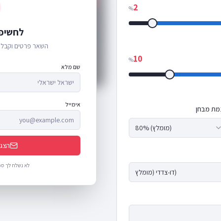
2
%
סך כל המבקרים בניסוי (2 וריאציות)
לחשיפ
ימים נדרשים להרצת הניסוי
השאר פרטים וקבל 
10
%
שם מלא
⚠ הניסוי ייקח יותר מ-4 שבועות — שקול להגדיל את ה-MDE.
אימייל
מת מבחן
80% (מומלץ)
הצג 
לא נשלח לך ספ
דו-צדדי (מומלץ)