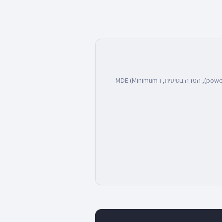
החישוב מבוסס על נוסחת Z-score סטנדרטית לגדלי מדגם ב-A/B Testing, עם התחשבות ברמת מובהקות (alpha), עוצמת מבחן (power), המרה בסיסית, ו-MDE (Minimum