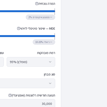
המרה נוכחית
ממוצע איקומרס: 2%
MDE — שיפור מינימלי לזיהוי
ריאלי: 10-20%
רמת מובהקות
עוצ
95% (מומלץ)
סוג מבחן
תנועה חודשית רלוונטית (אופציונלי)