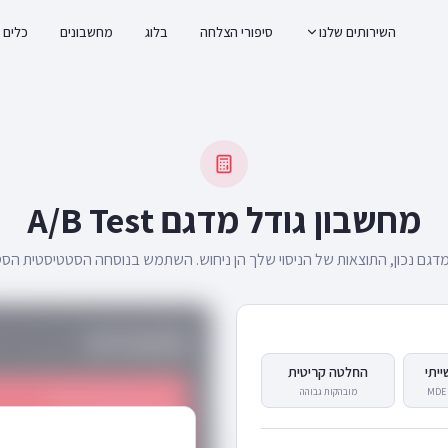
השירותים שלנו
סיפורי הצלחה
בלוג
מחשבונים
כלים
מחשבון גודל מדגם A/B Test
מדגם נכון, התוצאות של הניסוי שלך הן ניחוש. השתמש בנוסחה הסטטיסטית הס
התוצאות שלך
יתי
החלטה קריטית
מובהקות גבוהה
גודל מדגם לכל וריאציה
80,683