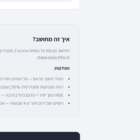
איך זה מחושב?
Detectable Effect).
המלצות:
תמיד חישוב מראש — אל תסיים ניסוי ל
רמת מובהקות סטנדרטית: 95% | עוצמה: 80%
MDE נמוך יותר = מדגם גדול בהרבה — לרוב סבב MDE של 10-20% הוא ריאלי
ניסויים שצריכים יותר מ-4 שבועות — שקול להגדיל MDE או להריץ ברקע