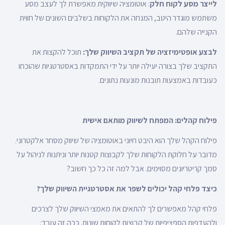
לייצר מסע לקוח חלק
: אוטומציה שיווקית מאפשרת לך לעצב מסע
משתמש מוגדר היטב, המנחה את הלקוחות בשלבים השונים של חווית
הקנייה שלהם.
לבצע אופטימיזציה של תקציב השיווק שלך:
תוכל להקצות את
התקציב שלך בצורה יעילה יותר על ידי התמקדות באסטרטגיות שהוכחו
כעובדות באמצעות תובנות מונעות נתונים.
פילוח קהלים: המפתח לשיווק מותאם אישית
פילוח הקהל שלך הוא היבט חיוני באוטומציה של שיווק מסחר אלקטרוני.
מדובר על חלוקת הלקוחות שלך לקבוצות קטנות יותר וניתנות לניהול על
סמך קריטריונים מסוימים. אבל למה זה כל כך חשוב?
כיצד פלחי קהל יכולים לשפר את אסטרטגיית השיווק שלך?
פלחי קהל מאפשרים לך להתאים את מאמצי השיווק שלך לצרכים
ולהעדפות הספציפיות של קבוצות לקוחות שונות. ככה זה עובד: