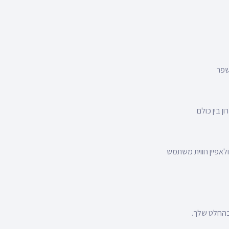
שפר
 בין כולם
צמו – לנהל קמפיינים, לעשות SEO, לנהל פרויקט ולאפיין חווית משתמש
בהחלט שלך.