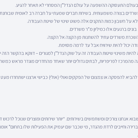
 בעולם התעסוקה ההשפעה על עולם הנדל”ן המסחרי לא תאחר להגיע.
שרדים בצורה משמעותית. בשיחת חברים שמעתי על חברה רב לאומית שבוחנת
א על חשבון כמות התקנים אלה פשוט שינוי של שיטת העבודה.
ונים ברגעים אלו כמיליון מ”ר משרדים.
שכרת משרדים עתיד להשתנות מן הקצה אל הקצה.
ה יכול להיות שירוויח אבל עד לרמה מסוימת.
היות משינוי שיטות העבודה זה על שוק הנדל”ן למגורים – דווקא בהקשר הזה יכ
ה מהמרכז לפריפריות, לבתים גדולים יותר שאחד מהחדרים מוגדר מראש כמשרד 
להביא להפסקה או צמצום של הפקקים ואולי (אולי) כבישי ארצנו ישתחררו מעט
בוא אנחנו צורכים ומשתמשים בשירותים. “יותר שירותים ומוצרים שנוכל לרכוש ד
ברירה וחייבים לרדת מהגדר, מי שכבר שם יעמיק את הפעילות שלו בתחום” אומר י