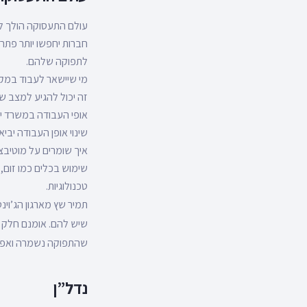
עולם התעסוקה הולך ל
חברות יחפשו יותר פתר
לתפוקה שלהם.
מי שיישאר לעבוד במקו
זה יכול להגיע למצב של 3 ימים בבית ויומיים במ
אופי העבודה במשרד יש
שינוי אופן העבודה יביא
איך שומרים על מוטיבצ
שימוש בכלים כמו זום, 
טכנולוגיות.
תמיר שץ מארגון הג’וינ
שיש להם. אומנם חלק מ
שהתפוקה נשמרה ואפי
נדל”ן