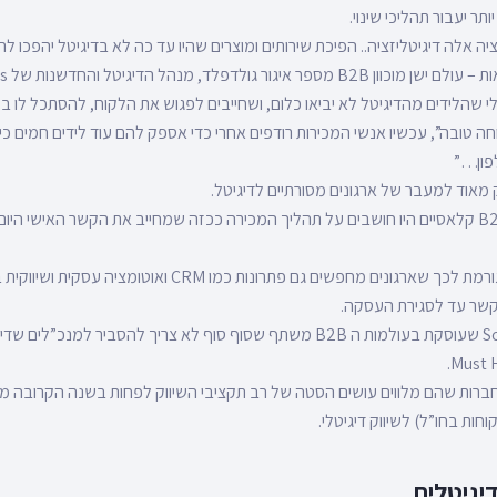
תר יעבור תהליכי שינוי.
ה אלה דיגיטליזציה.. הפיכת שירותים ומוצרים שהיו עד כה לא בדיגיטל יהפכו להיו
ור גולדפלד, מנהל הדיגיטל והחדשנות של Rivulis
י שהלידים מהדיגיטל לא יביאו כלום, ושחייבים לפגוש את הלקוח, להסתכל לו בל
וחה טובה”, עכשיו אנשי המכירות רודפים אחרי כדי אספק להם עוד לידים חמים 
פון…”
 מאוד למעבר של ארגונים מסורתיים לדיגיטל.
אם לפני שנה ארגוני B2B קלאסיים היו חושבים על תהליך המכירה ככזה שמחייב את הקשר האישי
ההשפעה של הלידים גורמת לכך שארגונים מחפשים גם פתרונות כמו M
קשר עד לסגירת העסקה.
ברות שהם מלווים עושים הסטה של רב תקציבי השיווק לפחות בשנה הקרובה מ
חות בחו”ל) לשיווק דיגיטלי.
יגיטלית