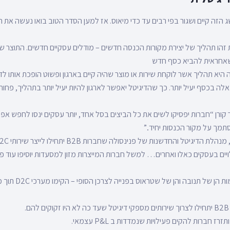
הזה קיים ושגור בפי רבים עד כדי מיאוס. אז למען הסדר הטוב בואו נעשה את הב
זהו תהליך של יצירת מקורות הכנסה חדשים – מודלים עסקיים חדשים. התוצר של 
שאחראית להביא כסף חדש
 היא תהליך אשר לוקחת שירות או מוצר שהיה קיים בארגון ופשוט הופכת אותו לד
 בכסף יעיל יותר. כך שהדיגיטל יאפשר לארגון להיות יעיל יותר בתהליך, פחות 
 קורן “חברות יפסיקו לשים את כל הביצים בסל אחד, יותר עסקים ינסו לחפש אפ
תמך על מקור הכנסות יחיד..”
ויים בעסקים כאלו ואחרים… למשל חברות המייצרות מזון למסעדות יוסיפו עוד פ
ניתן לראות את זה ביוזמ
.
 חברות להקים פעילויות שנמדדות ב P&L עצמאי.