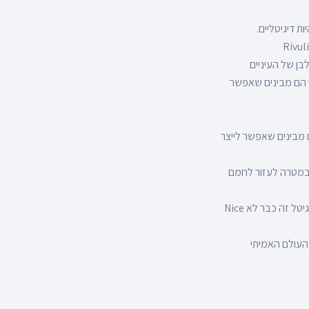
ת דיגיטליים.
בן של העיניים
כי הם מבינים שאפשר
 היום מבינים שאפשר לייצר
CR ואוטומציה עסקית ושיווקית במטרה לעזור לחמם
גם חנן לב SocialValley שעוסקת בעולמות ה B2B משתף שסוף סוף לא צריך להסביר למנכ”לים שדיגיטל זה כבר לא Nice
העולם האמיתי