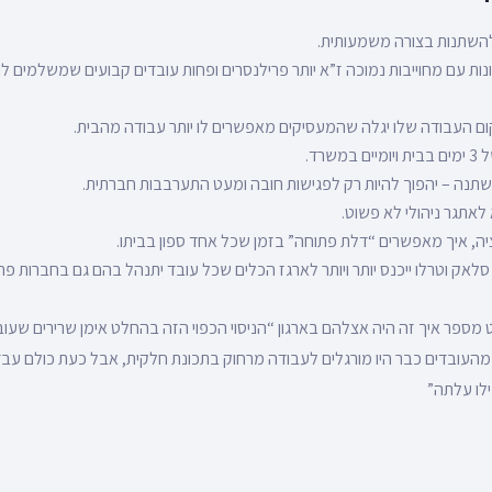
השתנות בצורה משמעותית.
ונות עם מחוייבות נמוכה ז”א יותר פרילנסרים ופחות עובדים קבועים שמשלמים
ם העבודה שלו יגלה שהמעסיקים מאפשרים לו יותר עבודה מהבית.
שרד.
תנה – יהפוך להיות רק לפגישות חובה ומעט התערבבות חברתית.
 לאתגר ניהולי לא פשוט.
יה, איך מאפשרים “דלת פתוחה” בזמן שכל אחד ספון בביתו.
סלאק וטרלו ייכנס יותר ויותר לארגז הכלים שכל עובד יתנהל בהם גם בחברות פחות
ט מספר איך זה היה אצלהם בארגון “הניסוי הכפוי הזה בהחלט אימן שרירים שעוב
העובדים כבר היו מורגלים לעבודה מרחוק בתכונת חלקית, אבל כעת כולם עבדו
לו עלתה”