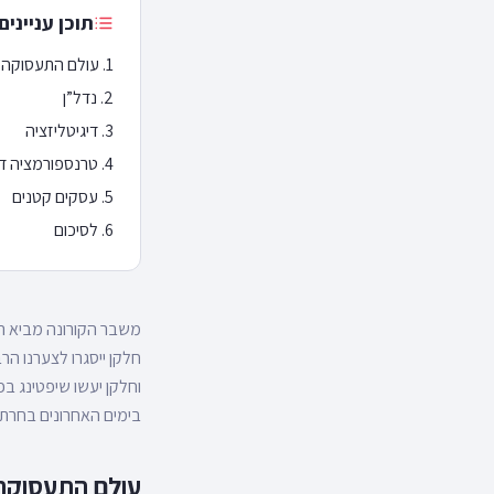
תוכן עניינים
עולם התעסוקה
נדל”ן
דיגיטליזציה
טרנספורמציה די
עסקים קטנים
לסיכום
משבר הקורונה מביא המ
חלקן ייסגרו לצערנו הר
וחלקן יעשו שיפטינג ב
בימים האחרונים בחרת
עולם התעסוקה