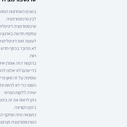
בשנים האחרונות המושג 
לבין טרנספורמציה.
טרנספורמציה דיגיטלית 
עסקית חדשה בארגון 
לעומת זאת דיגיטליזציה
לא מדובר בכסף חדש אלה
רווח.
בהקשר הזה אומרן יאיר
כדי שהם לא יאלצו להס
הסופי כדי לא להיות תל
ישירה ללקוח הפרטי.
בזמן הקורונה.
כתוצאה מזה שחקני ה B2B יתחילו לצרוך שירותים מספקי דיגיטל שעד כה לא היו זקוקים להם
הטרנספורמציה תגרום ותזרז