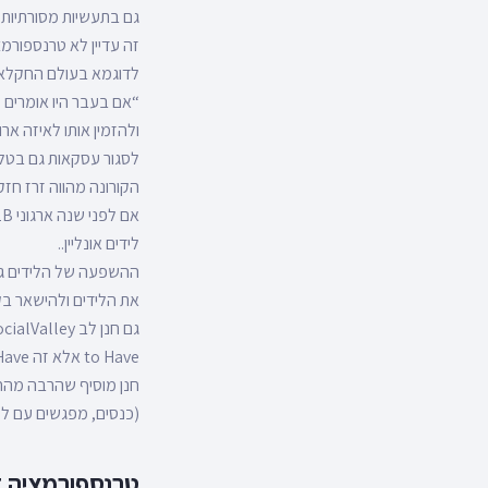
גם בתעשיות מסורתיות יו
זה עדיין לא טרנספורמצי
לדוגמא בעולם החקלאות – עולם ישן מוכוון B2B מספר איג
“אם בעבר היו אומרים ל
ולהזמין אותו לאיזה אר
לסגור עסקאות גם בטל
הקורונה מהווה זרז חזק
לידים אונליין..
את הלידים ולהישאר ב
to Have אלא זה Must Have.
חנן מוסיף שהרבה מהח
(כנסים, מפגשים עם לקו
טרנספורמציה ד