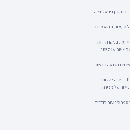
חנה בין דיגיטליזציה
פעילות זו היא יחידה
יגיטלי. במקרה הזה
הוצאות שווה יותר
שרויות הכנסה חדשות
מוסיפה על זה סיוון פרי, מנהלת הדיגיטל והחדשנות של פנינסולה שחברות B2B יתחילו לייצר שירותי D2C – פנייה ללקוח
עילות של מכירה
ות הן של תנובה והן של שטראוס בפנייה לצרכן הסופי – הקימו מערכי D2C תוך מספר שבועות בודדים