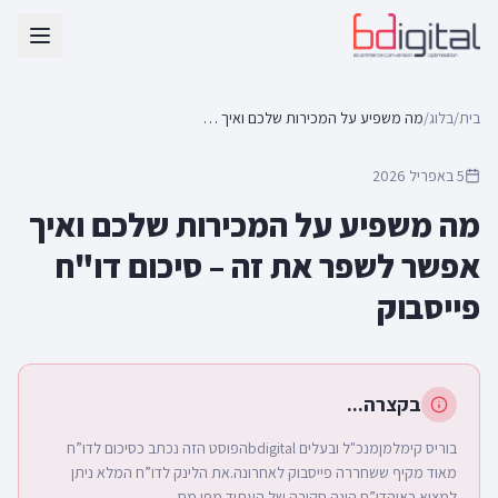
בית
/
בלוג
/
מה משפיע על המכירות שלכם ואיך אפשר לשפר את זה – סיכום דו"ח פייסבוק
5 באפריל 2026
מה משפיע על המכירות שלכם ואיך
אפשר לשפר את זה – סיכום דו"ח
פייסבוק
בקצרה...
בוריס קימלמןמנכ"ל ובעלים bdigitalהפוסט הזה נכתב כסיכום לדו”ח
מאוד מקיף ששחררה פייסבוק לאחרונה.את הלינק לדו”ח המלא ניתן
למצוא כאוהדו”ח הינה סקירה של העתיד מפי מס...