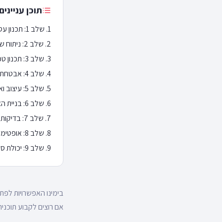
תוכן עניינים
שלב 1: תכנון עסקי מדויק
שלב 2: ניתוח שוק ומתחרים
שלב 3: תכנון טכני מדויק
שלב 4: אבטחת מידע ופרטיות
שלב 5: עיצוב ואפיון חוויית משתמש
שלב 6: בניית האתר
שלב 7: בדיקות QA
שלב 8: אופטימיזציה וקידום
שלב 9: יכולת סקייל-אפ
בימינו האפשרויות לפתח
אם רוצים לקבוע תוכנ