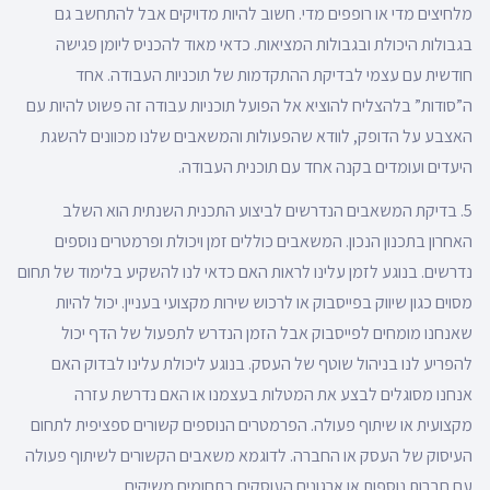
מלחיצים מדי או רופפים מדי. חשוב להיות מדויקים אבל להתחשב גם
בגבולות היכולת ובגבולות המציאות. כדאי מאוד להכניס ליומן פגישה
חודשית עם עצמי לבדיקת ההתקדמות של תוכניות העבודה. אחד
ה”סודות” בלהצליח להוציא אל הפועל תוכניות עבודה זה פשוט להיות עם
האצבע על הדופק, לוודא שהפעולות והמשאבים שלנו מכוונים להשגת
היעדים ועומדים בקנה אחד עם תוכנית העבודה.
5. בדיקת המשאבים הנדרשים לביצוע התכנית השנתית הוא השלב
האחרון בתכנון הנכון. המשאבים כוללים זמן ויכולת ופרמטרים נוספים
נדרשים. בנוגע לזמן עלינו לראות האם כדאי לנו להשקיע בלימוד של תחום
מסוים כגון שיווק בפייסבוק או לרכוש שירות מקצועי בעניין. יכול להיות
שאנחנו מומחים לפייסבוק אבל הזמן הנדרש לתפעול של הדף יכול
להפריע לנו בניהול שוטף של העסק. בנוגע ליכולת עלינו לבדוק האם
אנחנו מסוגלים לבצע את המטלות בעצמנו או האם נדרשת עזרה
מקצועית או שיתוף פעולה. הפרמטרים הנוספים קשורים ספציפית לתחום
העיסוק של העסק או החברה. לדוגמא משאבים הקשורים לשיתוף פעולה
עם חברות נוספות או ארגונים העוסקים בתחומים משיקים.