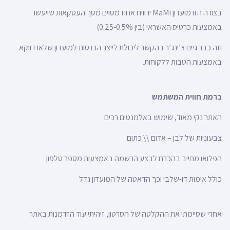
בצורה הזו מועדון MaMi ירוויח אחוז מסוים מסך העסקאות שייעשו
באמצעות כרטיס האשראי (בין 0.25-0.5%)
וזה כבר גיים צ’ינג’ר בהקשר ליכולת לייצר הכנסות למועדון שלאו דווקא
באמצעות הטבות ללקוחות.
ברמת חווית המשתמש
האתר נקי מאוד, שימוש באלמנטים רכים
צבעוניות של לבן – אדום \\ כתום
הפלואו מחייב בהכרח לבצע הרשמה באמצעות מספר טלפון
כולל אימות דו-שלבי וכך הדאטה של המועדון גדל
אחרי שסיימתי את ההקלטה של הסרטון, זיהיתי עוד הזדמנות באתר