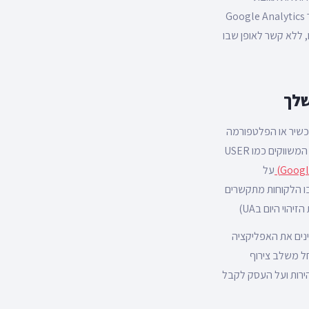
הלקוחות לליין מסכות המגן החדש שלהם. וג’ף קצמרק, סגן נשיא דומינו’ס פיצה מקנדה, מצא כי “קישור Google Analytics
תינו, ללא קשר לאופן שבו
שלך
כשיר או הפלטפורמה
כמו בגרסת יוניברסל (UA). היא משתמשת בשיטות זיהוי מרובות, כולל מזהי משתמש המסופקים על ידי המשווקים כמו USER
Google
על
ו הלקוחות מתקשרים
נים את האפליקציה
חל משלב צירוף
ירות ועל העסק לקבל