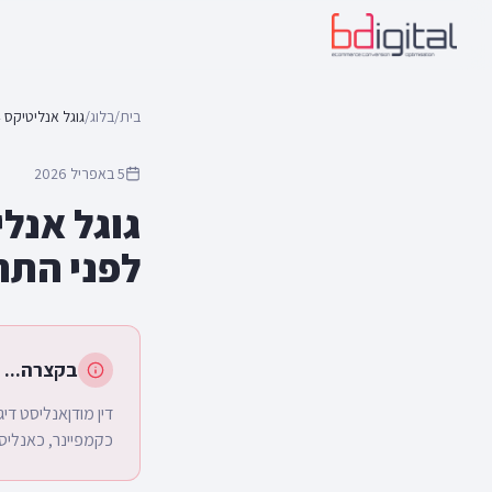
בית
/
בלוג
/
5 באפריל 2026
לפני התח
בקצרה...
דין מודןאנליסט די
כקמפיינר, כאנליסט