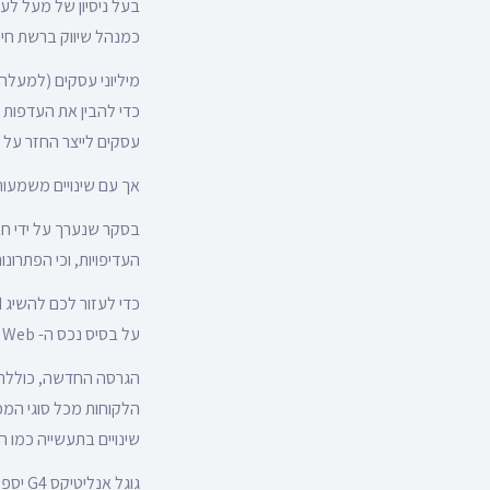
בעל ניסיון של מעל לע
כמנהל שיווק ברשת חינ
מיליוני עסקים (למעלה מ 28 מיליון אתרים בעולם ולמעלה מ 44 אלף בארץ), גדולים כקטנים, מסת
כדי להבין את העדפות ה
עסקים לייצר החזר על כל
אך עם שינויים משמעותי
בסקר שנערך על ידי חבר
העדיפויות, וכי הפתרו
על בסיס נכס ה- App + Web שהציגו בגרסת בטא בשנה שעברה.
הגרסה החדשה, כוללת 
הלקוחות מכל סוגי המ
שינויים בתעשייה כמו הגבלות על קובצי cookie ו
גוגל אנליטיקס G4 יספק את התובנות החיוניות שאתם צריכים כדי להיות מוכנים כמו שצריך להמשך.