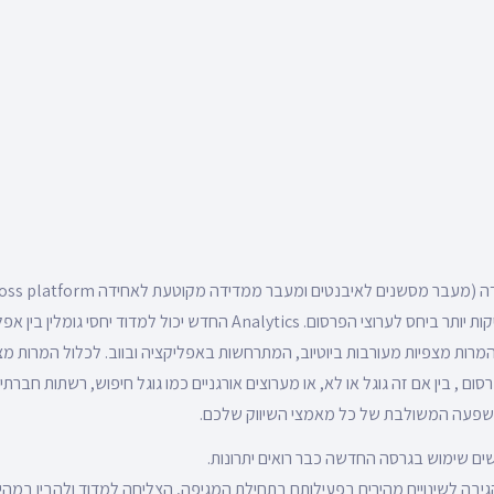
מרעננת פרקטיקות וותיקות יותר ביחס לערוצי הפרסום. Analytics החדש יכול למדוד
רות מצפיות מעורבות ביוטיוב, המתרחשות באפליקציה ובווב. לכלול המרות מצפיו
ם , בין אם זה גוגל או לא, או מערוצים אורגניים כמו גוגל חיפוש, רשתות חברתיו
ההשפעה המשולבת של כל מאמצי השיווק שלכם.
שים שימוש בגרסה החדשה כבר רואים יתרונות.
Vistaprint, שהגיבה לשינויים מהירים בפעילותם בתחילת המגיפה, הצליחה למדוד ולהבין במ