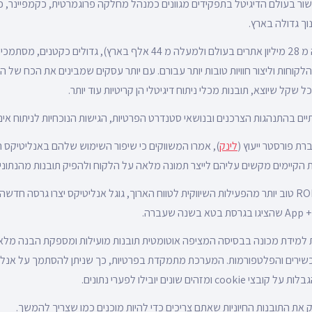
שור בעולם הדיגיטל בתפקידים מגוונים כמנהל מחלקה פרוגמרטית, כקמפיינר, כ
וך גדולה בארץ.
מכים על גוגל
לקוחות וליצור חוויות טובות יותר עבורם. עם יותר עסקים שמבינים את הכח של ה
 שקל שיוצא, תובנות מכלי ניתוח דיגיטלי הן קריטיות עוד יותר.
ים בהתנהגות הצרכנים ובנושאי סטנדרט הפרטיות, הגישות הנוכחיות לניתוח אינ
ת פורסטר ייעוץ (
לינק
), אמרו המשווקים כי שיפור השימוש שלהם באנליטיקס 
נות הקיימים מקשים עליהם לייצר תמונה מלאה על הלקוח ולהפיק תובנות מהנתונ
כדי לעזור לכם להשיג ROI טוב יותר מהפעילות השיווקית לטווח הארוך, גוגל אנליטיקס יצרו גרסה 
למידת מכונה בבסיסה המציפה אוטומטית תובנות מועילות ומספקת הבנה מלאה
כשירים והפלטפורמות. המערכת מתמקדת בפרטיות, כך שניתן להסתמך על אנלי
מזהים שונים יובילו לפערי נתונים.