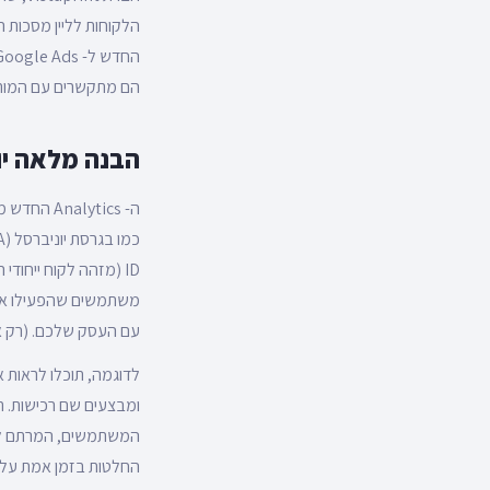
הם מתקשרים עם המותג
הבנה מלאה יו
ה- Analytics החדש מעניק לכם מדידה ממוקדת
ID (מזהה לקוח ייחודי המוזן בצורה מוצפנת ממאגר מידע של החברה) ומידע מגוגל סיגנלס (
משתמשים שהפעילו את 
עם העסק שלכם. (רק אם הגולש לא זוהה ב2 שיטות האלו , מתבצ
לדוגמה, תוכלו לראות
ומבצעים שם רכישות. ת
המשתמשים, המרתם ללק
החלטות בזמן אמת על מ