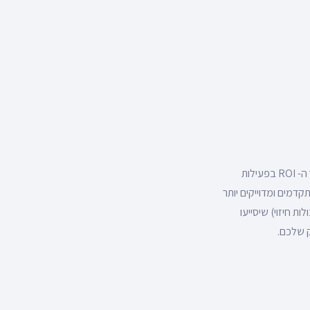
עם אינטגרציות חדשות למוצרי השיווק של גוגל, קל ליישם את הפרקטיקות המוכרות כדי לשפר את החזר ה- ROI בפעילות
G, למשל, ניתן לייצר קהלים מתקדמים ומדוייקים יותר
דמות ויכולות חיזוי) שיסייעו
ק שלכם.