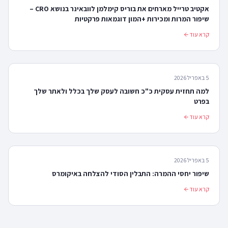
אקטיב טרייל מארחים את בוריס קימלמן לוובאינר בנושא CRO –
שיפור המרות ומכירות +המון דוגמאות פרקטיות
קרא עוד
5 באפריל 2026
למה תחזית עסקית כ"כ חשובה לעסק שלך בכלל ולאתר שלך
בפרט
קרא עוד
5 באפריל 2026
שיפור יחסי ההמרה: התבלין הסודי להצלחה באיקומרס
קרא עוד